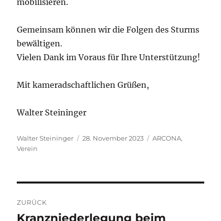
mobilisieren.
Gemeinsam können wir die Folgen des Sturms
bewältigen.
Vielen Dank im Voraus für Ihre Unterstützung!
Mit kameradschaftlichen Grüßen,
Walter Steininger
Autor
Veröffentlicht
Kategorien
Walter Steininger
28. November 2023
ARCONA
,
am
Verein
Beitragsnavigation
ZURÜCK
Kranzniederlegung beim
Vorheriger