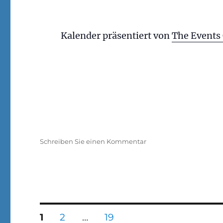
Kalender präsentiert von
The Events
zu
Schreiben Sie einen Kommentar
Grill-
Ex
2026
der
Marinekameradschaft
Wilhelmshaven
Seitennummerierung
SEITE
SEITE
SEITE
1
2
…
19