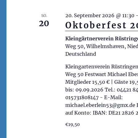
n
n
s
a
20. September 2026 @ 11:30
SO.
i
c
20
Oktoberfest 
h
c
V
Kleingärtnerverein Rüstrin
h
Weg 50, Wilhelmshaven, Nied
e
t
Deutschland
r
e
a
Kleingartenverein Rüstringe
n
n
Weg 50 Festwart Michael Eber
s
Mitglieder 15,50 € | Gäste 1
n
bis: 09.09.2026 Tel.: 04421 8
t
a
015731808147 - E-Mail:
a
michael.eberlein53@gmx.de 
v
l
auf Konto: IBAN: DE21 2826 
t
i
u
€19,50
g
n