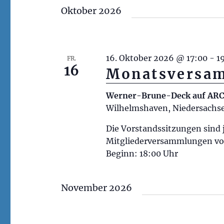
a
g
Oktober 2026
t
e
n
i
S
o
16. Oktober 2026 @ 17:00
-
1
FR.
c
16
Monatsversa
n
h
l
Werner-Brune-Deck auf A
ü
Wilhelmshaven, Niedersachs
s
Die Vorstandssitzungen sind j
s
Mitgliederversammlungen vor
e
Beginn: 18:00 Uhr
l
w
November 2026
o
r
t