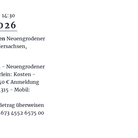
i
o
-
14:30
n
2026
gen
Neuengrodener
ersachsen,
n - Neuengrodener
lein: Kosten -
9,50 € Anmeldung
4315 - Mobil:
Betrag überweisen
2673 4552 6575 00