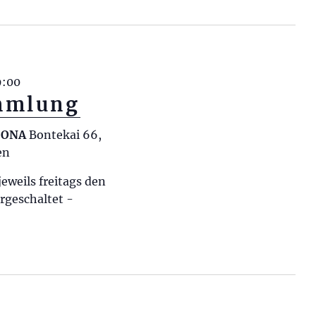
9:00
mmlung
RCONA
Bontekai 66,
en
eweils freitags den
geschaltet -