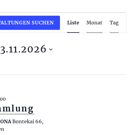
V
TALTUNGEN SUCHEN
Liste
Monat
Tag
e
r
a
13.11.2026
n
s
t
a
l
t
:00
u
mmlung
n
g
RCONA
Bontekai 66,
A
en