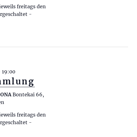
n
eweils freitags den
s
geschaltet -
i
c
h
t
e
n
-
-
19:00
N
mmlung
a
v
RCONA
Bontekai 66,
i
en
g
eweils freitags den
a
geschaltet -
t