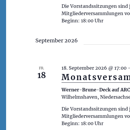
e
l
Die Vorstandssitzungen sind j
g
n
ü
Mitgliederversammlungen vor
e
.
s
Beginn: 18:00 Uhr
n
s
e
S
September 2026
l
u
w
c
o
h
18. September 2026 @ 17:00
r
FR.
18
Monatsversa
t
-
.
u
Werner-Brune-Deck auf A
S
Wilhelmshaven, Niedersachs
n
u
d
Die Vorstandssitzungen sind j
c
Mitgliederversammlungen vor
h
A
Beginn: 18:00 Uhr
e