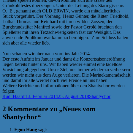
Theater spielen können, davon konnten sich alle Gäste des
Grünkohlfestes überzeugen. Unter der Leitung des Starregisseurs
O. E., genannt auch OLD ERWIN, wurde ein mittelalterliches
Stück vorgeführt. Der Vorhang Heinz Günter, die Ritter Friedhold,
Lothar Thomas und Reinhard mit ihren wilden Zossen, der
Burgbrandstifter Manfred sowie der Pastor Gerold brachten den
Spielleiter mit ihren Textschwierigkeiten fast zur Weißglut. Das
anwesende Publikum war kaum zu beruhigen. Zum Schluss hatten
sich aber alle wieder lieb.
Nun schauen wir aber nach vorn ins Jahr 2014.
Der erste Auftritt im Januar und damt die Konzertsaisoneröffnung
liegen bereits hinter uns. Wir haben wieder einmal eine tadellose
Vorstellung abgegeben. Unser Ziel, uns immer wieder zu verbessern
werden wir nicht aus dem Auge verlieren. Die Marinekameradschaft
und damit ihr alle werdet noch viel Freude an uns haben.
Weitere Berichte und Informationen über den Shantychor werden
folgen.
Autor
Veröffentlicht
Kategorien
Rudi Haardt
13. Februar 2014
25. August 2018
Shantychor
am
2 Kommentare zu „Neues vom
Shantychor“
Egon Haug
sagt: