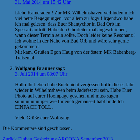
31. Mai 2014 um 15:42 Uhr
Liebe Kameraden ! Zur MK Wilhelmshaven verbinden mich
viel nette Begegnungen- vor allem zu Jogy ! Irgendwo habe
ich mal gelesen, dass Euer Shantychor in Bad Orb im
Spessart auftritt. Habe den Chorleiter mal angeschrieben,
wann dieser Termin sein sollte. Doch leider keine Resonanz !
Ich wohne in der Nähe von Bad Orb und wäre sehr gerne
gekommen !
Mit kam. Grüßen Egon Haug von der österr. MK Babenberg-
Traisental
Wolfgang Brauner
sagt:
3. Juli 2014 um 08:07 Uhr
Hallo Ihr lieben habe Euch nicht vergessen hoffe dieses Jahr
wieder in Wilhelmshaven beim Jadefest zu sein. Habe Euer
Photo auf eurer Hoompage gesehen und muss sagen
suuuuuuuuuuper wie Ihr euch gemausert habt finde Ich
EINFACH TOLL .
Viele Grüße euer Wolfgang
Die Kommentare sind geschlossen.
Beitragsnavigation
Vorheriger
Zurück
Einbau Gasheizung ARCONA September 2013