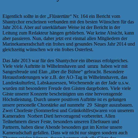
Eigentlich sollte in der „Flüstertüte“ Nr. 164 ein Bericht vom
Shantychor erscheinen verbunden mit den besten Wünschen für das
Jahr 2014. Aber auf unerklärbare Weise ist der Bericht in der
Leitung zum Redakteur hängen geblieben. War keine Absicht, kann
aber passieren. Nun, daher jetzt erst einmal allen Mitgliedern der
Marinekameradschaft ein frohes und gesundes Neues Jahr 2014 und
gleichzeitig wünschen wir ein frohes Osterfest.
Das Jahr 2013 war für den Shantychor ein überaus erfolgreiches.
Viele viele Auftritte in Wilhelmshaven und umzu haben wir mit
Sangesfreude und Elan „über die Bühne“ gebracht. Besondere
Herausforderungen wie z.B. der AO-Tag in Wilhelmshaven, das
Landeskulturfest, Labskausessen, Wochenende an der Jade u.s.w.
wurden mit besonderer Freude den Gästen dargeboten. Viele viele
Gäste unserer Konzerte bescheinigten uns eine hervorragende
Höchstleistung. Durch unsere positiven Auftritte ist es gelungen
unsere personelle Chorstärke auf nunmehr 29 Sänger auszubauen.
Zwei Chorfeste (Sommerfest und Grünkohlfest)waren von unserem
Kameraden Norbert Dietl hervorragend vorbereitet. Allen
Teilnehmern dieser Feste, besonders unseren Ehefrauen und
Partnern, haben diese Abende besonders gut im Kreise unsere
Kameradschaft gefallen. Dass wir nicht nur singen sondern auch