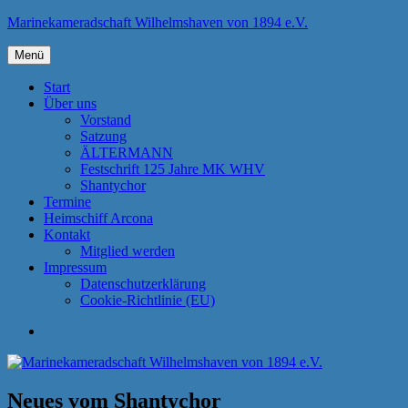
Zum
Marinekameradschaft Wilhelmshaven von 1894 e.V.
Inhalt
springen
Menü
Start
Über uns
Vorstand
Satzung
ÄLTERMANN
Festschrift 125 Jahre MK WHV
Shantychor
Termine
Heimschiff Arcona
Kontakt
Mitglied werden
Impressum
Datenschutzerklärung
Cookie-Richtlinie (EU)
Veranstaltungen
Neues vom Shantychor