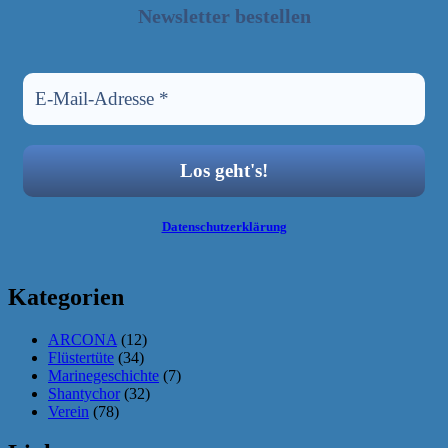
Newsletter bestellen
Datenschutzerklärung
Kategorien
ARCONA
(12)
Flüstertüte
(34)
Marinegeschichte
(7)
Shantychor
(32)
Verein
(78)