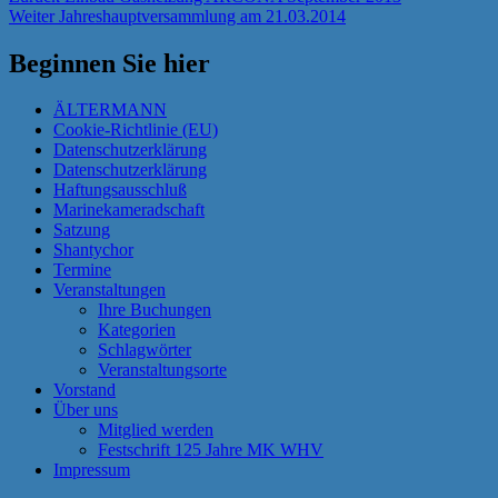
Nächster
Beitrag:
Weiter
Jahreshauptversammlung am 21.03.2014
Beitrag:
Beginnen Sie hier
ÄLTERMANN
Cookie-Richtlinie (EU)
Datenschutzerklärung
Datenschutzerklärung
Haftungsausschluß
Marinekameradschaft
Satzung
Shantychor
Termine
Veranstaltungen
Ihre Buchungen
Kategorien
Schlagwörter
Veranstaltungsorte
Vorstand
Über uns
Mitglied werden
Festschrift 125 Jahre MK WHV
Impressum