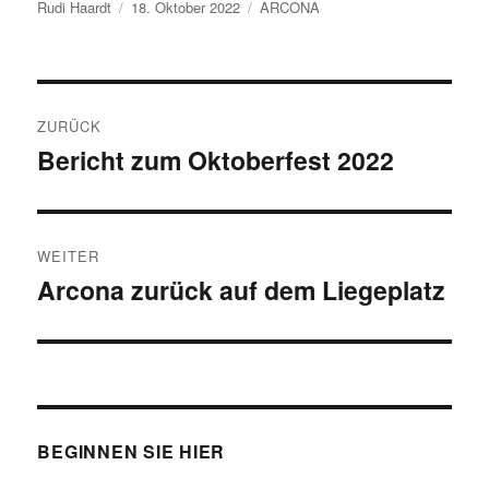
Autor
Veröffentlicht
Kategorien
Rudi Haardt
18. Oktober 2022
ARCONA
am
Beitragsnavigation
ZURÜCK
Bericht zum Oktoberfest 2022
Vorheriger
Beitrag:
WEITER
Arcona zurück auf dem Liegeplatz
Nächster
Beitrag:
BEGINNEN SIE HIER