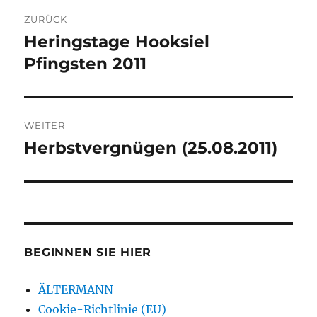
Beitragsnavigation
ZURÜCK
Heringstage Hooksiel
Vorheriger
Beitrag:
Pfingsten 2011
WEITER
Herbstvergnügen (25.08.2011)
Nächster
Beitrag:
BEGINNEN SIE HIER
ÄLTERMANN
Cookie-Richtlinie (EU)