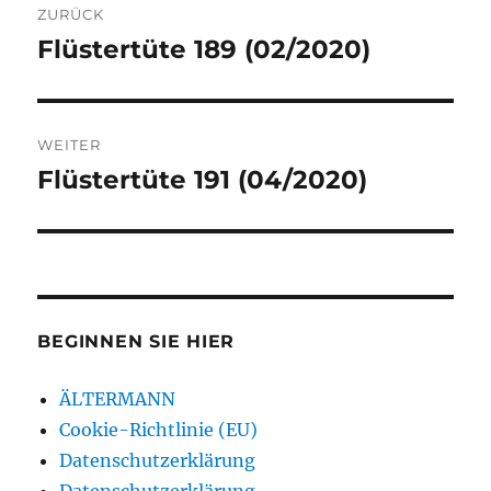
ZURÜCK
Flüstertüte 189 (02/2020)
Vorheriger
Beitrag:
WEITER
Flüstertüte 191 (04/2020)
Nächster
Beitrag:
BEGINNEN SIE HIER
ÄLTERMANN
Cookie-Richtlinie (EU)
Datenschutzerklärung