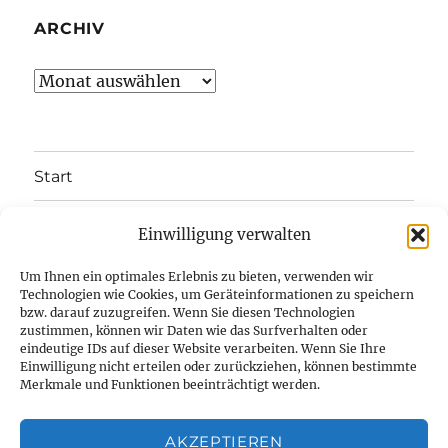
ARCHIV
Archiv
Start
Unterme
Über uns
Einwilligung verwalten
öffnen
Termine
Um Ihnen ein optimales Erlebnis zu bieten, verwenden wir
Technologien wie Cookies, um Geräteinformationen zu speichern
bzw. darauf zuzugreifen. Wenn Sie diesen Technologien
Heimschiff Arcona
zustimmen, können wir Daten wie das Surfverhalten oder
eindeutige IDs auf dieser Website verarbeiten. Wenn Sie Ihre
Unterme
Einwilligung nicht erteilen oder zurückziehen, können bestimmte
Kontakt
öffnen
Merkmale und Funktionen beeinträchtigt werden.
Unterme
Impressum
öffnen
AKZEPTIEREN