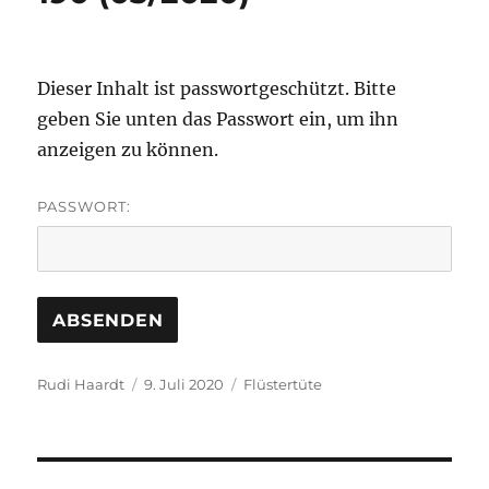
Dieser Inhalt ist passwortgeschützt. Bitte
geben Sie unten das Passwort ein, um ihn
anzeigen zu können.
PASSWORT:
Autor
Veröffentlicht
Kategorien
Rudi Haardt
9. Juli 2020
Flüstertüte
am
Beitragsnavigation