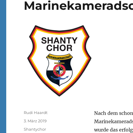
Marinekameradsc
Autor
Rudi Haardt
Nach dem schon 
Veröffentlicht
3. März 2019
Marinekameradsc
am
Kategorien
Shantychor
wurde das erfolg