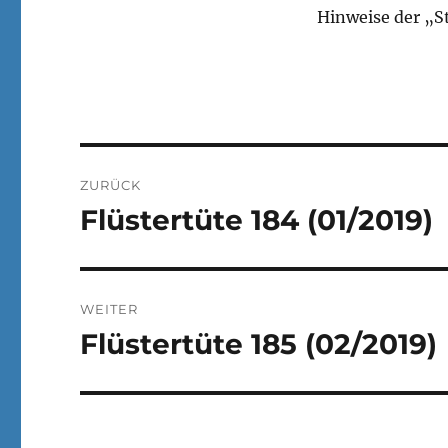
Hinweise der „S
Beitragsnavigation
ZURÜCK
Flüstertüte 184 (01/2019)
Vorheriger
Beitrag:
WEITER
Flüstertüte 185 (02/2019)
Nächster
Beitrag: