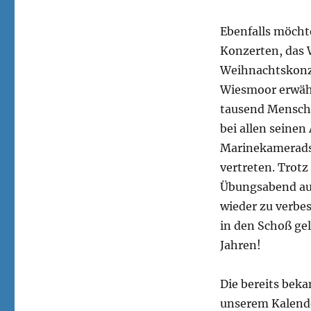
Ebenfalls möcht
Konzerten, das 
Weihnachtskonze
Wiesmoor erwähn
tausend Mensche
bei allen seinen
Marinekamerads
vertreten. Trotz
Übungsabend auf
wieder zu verbes
in den Schoß ge
Jahren!
Die bereits bek
unserem Kalende