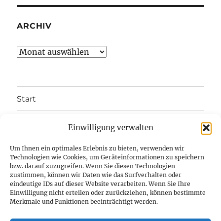
ARCHIV
Archiv
Start
Unterme
Über uns
Einwilligung verwalten
öffnen
Termine
Um Ihnen ein optimales Erlebnis zu bieten, verwenden wir
Technologien wie Cookies, um Geräteinformationen zu speichern
bzw. darauf zuzugreifen. Wenn Sie diesen Technologien
Heimschiff Arcona
zustimmen, können wir Daten wie das Surfverhalten oder
eindeutige IDs auf dieser Website verarbeiten. Wenn Sie Ihre
Unterme
Einwilligung nicht erteilen oder zurückziehen, können bestimmte
Kontakt
öffnen
Merkmale und Funktionen beeinträchtigt werden.
Unterme
Impressum