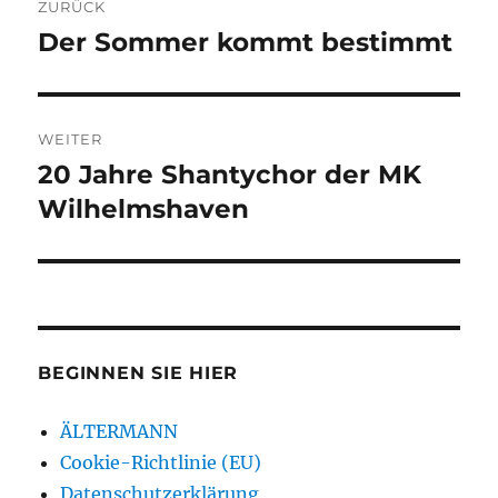
ZURÜCK
Der Sommer kommt bestimmt
Vorheriger
Beitrag:
WEITER
20 Jahre Shantychor der MK
Nächster
Beitrag:
Wilhelmshaven
BEGINNEN SIE HIER
ÄLTERMANN
Cookie-Richtlinie (EU)
Datenschutzerklärung