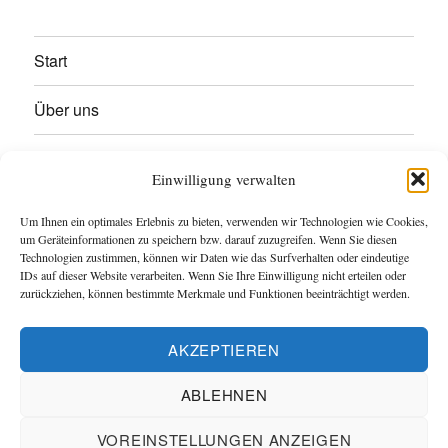
Start
Über uns
Termine
Einwilligung verwalten
Heimschiff Arcona
Um Ihnen ein optimales Erlebnis zu bieten, verwenden wir Technologien wie Cookies,
um Geräteinformationen zu speichern bzw. darauf zuzugreifen. Wenn Sie diesen
Kontakt
Technologien zustimmen, können wir Daten wie das Surfverhalten oder eindeutige
IDs auf dieser Website verarbeiten. Wenn Sie Ihre Einwilligung nicht erteilen oder
zurückziehen, können bestimmte Merkmale und Funktionen beeinträchtigt werden.
Impressum
AKZEPTIEREN
Veranstaltungen
ABLEHNEN
Marinekameradschaft Wilhelmshaven von 1894 e.V.
VOREINSTELLUNGEN ANZEIGEN