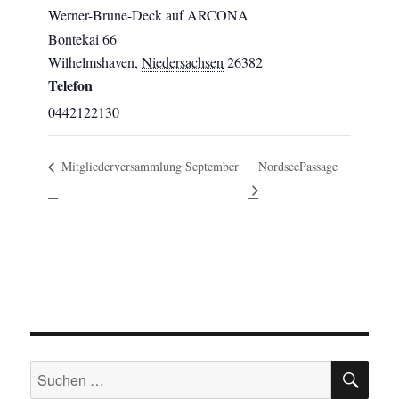
Werner-Brune-Deck auf ARCONA
Bontekai 66
Wilhelmshaven
,
Niedersachsen
26382
Telefon
0442122130
Mitgliederversammlung September
NordseePassage
SU
Suchen
nach: