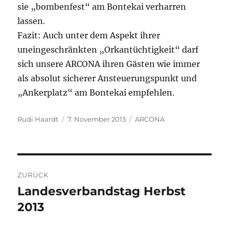
sie „bombenfest“ am Bontekai verharren
lassen.
Fazit: Auch unter dem Aspekt ihrer
uneingeschränkten „Orkantüchtigkeit“ darf
sich unsere ARCONA ihren Gästen wie immer
als absolut sicherer Ansteuerungspunkt und
„Ankerplatz“ am Bontekai empfehlen.
Autor
Veröffentlicht
Kategorien
Rudi Haardt
7. November 2013
ARCONA
am
Beitragsnavigation
ZURÜCK
Landesverbandstag Herbst
Vorheriger
Beitrag:
2013